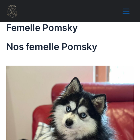
Skip
Main
to
Menu
content
Femelle Pomsky
Nos femelle Pomsky