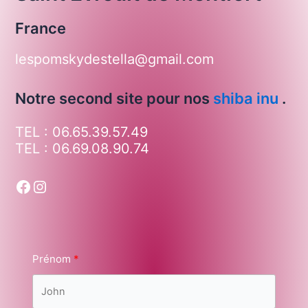
France
lespomskydestella@gmail.com
Notre second site pour nos
shiba inu
.
TEL : 06.65.39.57.49
TEL : 06.69.08.90.74
Prénom