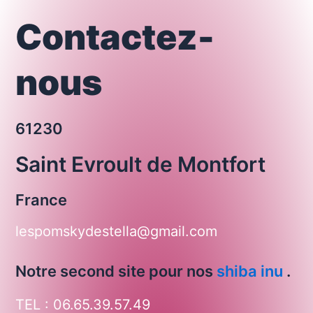
Contactez-
nous
61230
Saint Evroult de Montfort
France
lespomskydestella@gmail.com
Notre second site pour nos
shiba inu
.
TEL : 06.65.39.57.49