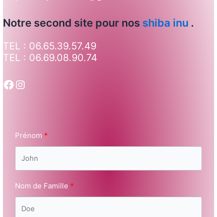
Notre second site pour nos
shiba inu
.
TEL : 06.65.39.57.49
TEL : 06.69.08.90.74
Prénom
Nom de Famille