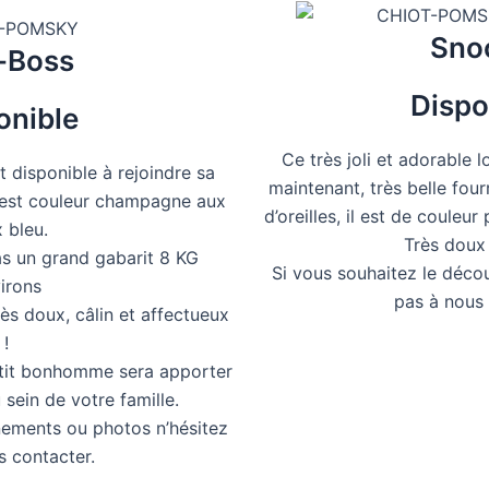
Sno
-Boss
Dispo
onible
Ce très joli et adorable 
st disponible à rejoindre sa
maintenant, très belle fourr
l est couleur champagne aux
d’oreilles, il est de couleu
 bleu.
Très doux 
as un grand gabarit 8 KG
Si vous souhaitez le décou
irons
pas à nous 
rès doux, câlin et affectueux
!
etit bonhomme sera apporter
sein de votre famille.
nements ou photos n’hésitez
s contacter.