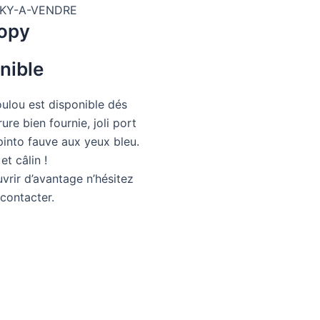
opy
nible
loulou est disponible dés
ure bien fournie, joli port
r pinto fauve aux yeux bleu.
et câlin !
vrir d’avantage n’hésitez
contacter.