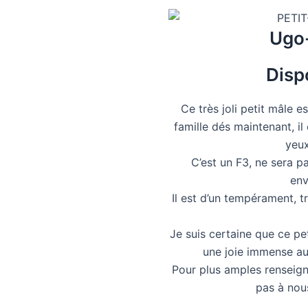
Ugo
Disp
Ce très joli petit mâle e
famille dés maintenant, i
yeux
C’est un F3, ne sera p
env
Il est d’un tempérament, t
Je suis certaine que ce p
une joie immense au 
Pour plus amples renseig
pas à nou